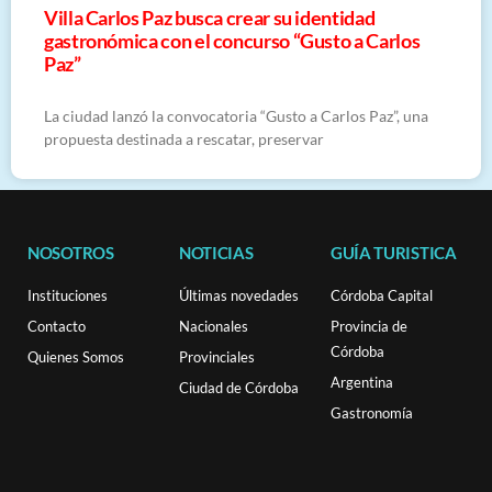
Villa Carlos Paz busca crear su identidad
gastronómica con el concurso “Gusto a Carlos
Paz”
La ciudad lanzó la convocatoria “Gusto a Carlos Paz”, una
propuesta destinada a rescatar, preservar
NOSOTROS
NOTICIAS
GUÍA TURISTICA
Instituciones
Últimas novedades
Córdoba Capital
Contacto
Nacionales
Provincia de
Córdoba
Quienes Somos
Provinciales
Argentina
Ciudad de Córdoba
Gastronomía