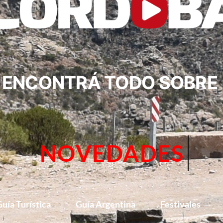
ENCONTRÁ TODO SOBRE
CIRCUITOS
uía Turística
Guía Argentina
Festivales