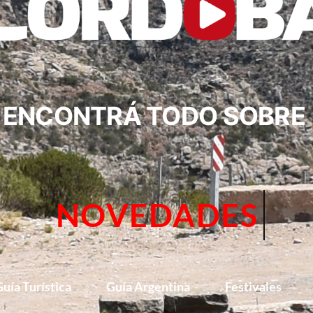
ENCONTRÁ TODO SOBRE
CIRCUITOS
uía Turística
Guía Argentina
Festivales