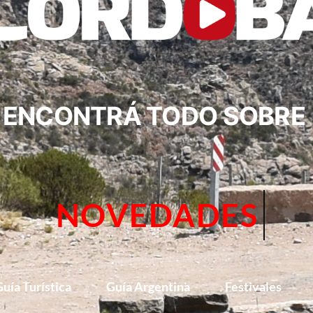
ENCONTRÁ TODO SOBRE
CIRCUITOS
uía Turística
Guía Argentina
Festivales