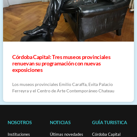
Córdoba Capital: Tres museos provinciales
renuevan su programación con nuevas
exposiciones
Los museos provinciales Emilio Caraffa, Evita Palacio
Ferreyra y el Centro de Arte Contemporáneo Chateau
NOSOTROS
NOTICIAS
GUÍA TURISTICA
Instituciones
Últimas novedades
Córdoba Capital