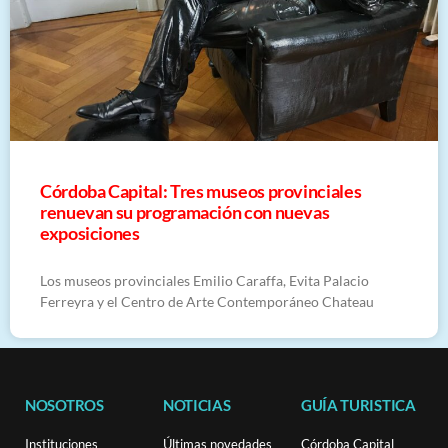
Córdoba Capital: Tres museos provinciales
renuevan su programación con nuevas
exposiciones
Los museos provinciales Emilio Caraffa, Evita Palacio
Ferreyra y el Centro de Arte Contemporáneo Chateau
NOSOTROS
NOTICIAS
GUÍA TURISTICA
Instituciones
Últimas novedades
Córdoba Capital