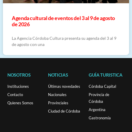
​Agenda cultural de eventos del 3 al 9 de agosto
de 2026
La Agencia Córdoba Cultura presenta su agenda del 3 al 9
de agosto con una
NOSOTROS
NOTICIAS
GUÍA TURISTICA
Instituciones
Últimas novedades
Córdoba Capital
Contacto
Nacionales
Provincia de
Córdoba
Quienes Somos
Provinciales
Argentina
Ciudad de Córdoba
Gastronomía