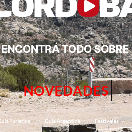
ENCONTRÁ TODO SOBRE
CIRCUITOS
uía Turística
Guía Argentina
Festivales