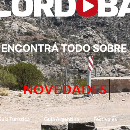
ENCONTRÁ TODO SOBRE
CIRCUITOS
uía Turística
Guía Argentina
Festivales