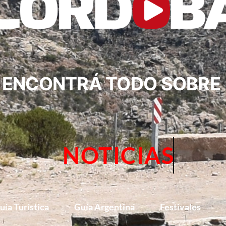
ENCONTRÁ TODO SOBRE
NOTICIAS
uía Turística
Guía Argentina
Festivales