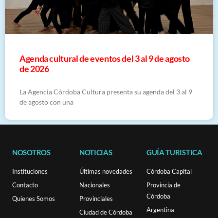
​Agenda cultural de eventos del 3 al 9 de agosto
de 2026
La Agencia Córdoba Cultura presenta su agenda del 3 al 9
de agosto con una
NOSOTROS
NOTICIAS
GUÍA TURISTICA
Instituciones
Últimas novedades
Córdoba Capital
Contacto
Nacionales
Provincia de
Córdoba
Quienes Somos
Provinciales
Argentina
Ciudad de Córdoba