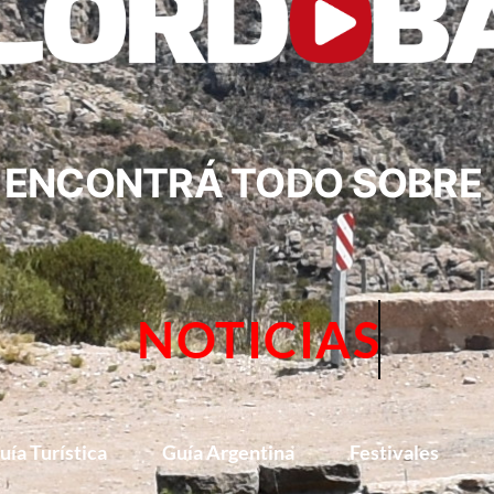
ENCONTRÁ TODO SOBRE
NOTICIAS
uía Turística
Guía Argentina
Festivales