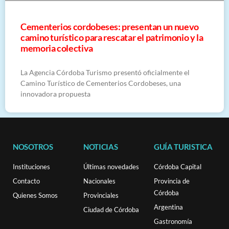
Cementerios cordobeses: presentan un nuevo
camino turístico para rescatar el patrimonio y la
memoria colectiva
La Agencia Córdoba Turismo presentó oficialmente el
Camino Turístico de Cementerios Cordobeses, una
innovadora propuesta
NOSOTROS
NOTICIAS
GUÍA TURISTICA
Instituciones
Últimas novedades
Córdoba Capital
Contacto
Nacionales
Provincia de
Córdoba
Quienes Somos
Provinciales
Argentina
Ciudad de Córdoba
Gastronomía