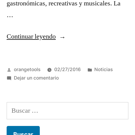
gastronómicas, recreativas y musicales. La
…
“La
Continuar leyendo
Feria
Internacional
Publicado
Publicada
orangetools
02/27/2016
Noticias
de
por
en
en
Dejar un comentario
Artesanías
La
2016
Feria
Internacional
reunirá
Buscar:
de
a
Artesanías
2016
mil