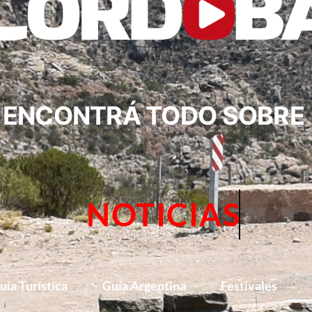
ENCONTRÁ TODO SOBRE
NOTICIAS
uía Turística
Guía Argentina
Festivales