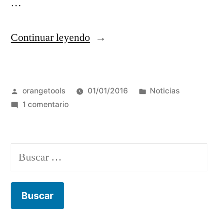
…
“La
Continuar leyendo
Ciudad
de
Publicado
Publicada
orangetools
01/01/2016
Noticias
Córdoba
por
en
en
1 comentario
recibió
La
al
Ciudad
de
primer
Buscar:
Córdoba
turista
recibió
al
del
primer
2016”
turista