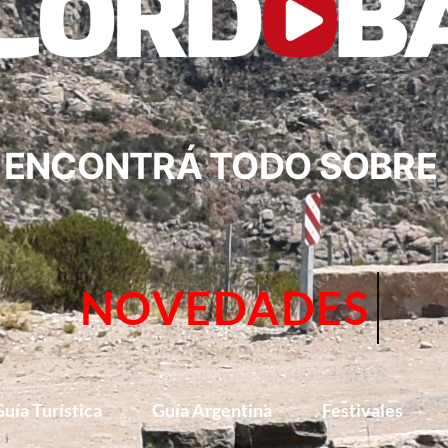
ENCONTRÁ TODO SOBRE
CIRCUIT
uía Turística
Guía Argentina
Festivales