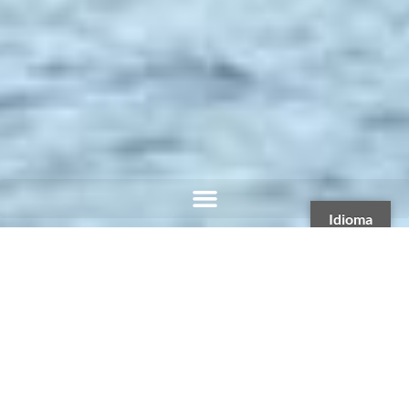
Idioma
Viernes 7 de Agosto - 17:41 hs
Aviso de falla del proveedor.:
No OpenWeathermap data available.