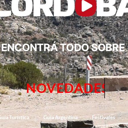
ENCONTRÁ TODO SOBRE
TURISM
uía Turística
Guía Argentina
Festivales