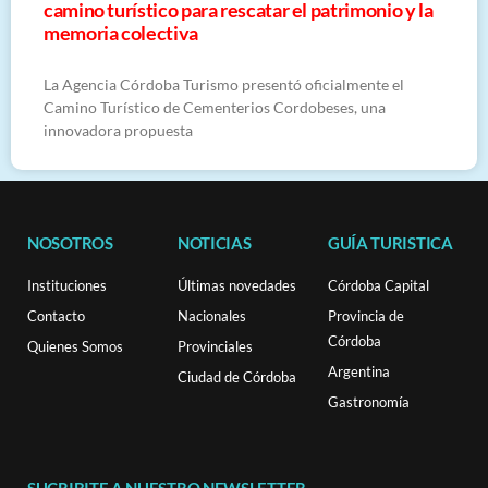
camino turístico para rescatar el patrimonio y la
memoria colectiva
La Agencia Córdoba Turismo presentó oficialmente el
Camino Turístico de Cementerios Cordobeses, una
innovadora propuesta
NOSOTROS
NOTICIAS
GUÍA TURISTICA
Instituciones
Últimas novedades
Córdoba Capital
Contacto
Nacionales
Provincia de
Córdoba
Quienes Somos
Provinciales
Argentina
Ciudad de Córdoba
Gastronomía
SUCRIBITE A NUESTRO NEWSLETTER