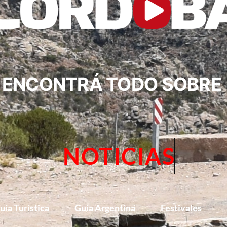
ENCONTRÁ TODO SOBRE
NOTICIAS
uía Turística
Guía Argentina
Festivales