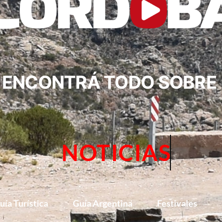
ENCONTRÁ TODO SOBRE
NOTICIAS
uía Turística
Guía Argentina
Festivales