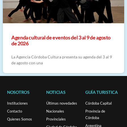
​Agenda cultural de eventos del 3 al 9 de agosto
de 2026
La Agencia Córdoba Cultura presenta su agenda del 3 al 9
de agosto con una
NOSOTROS
NOTICIAS
GUÍA TURISTICA
Instituciones
Últimas novedades
Córdoba Capital
Contacto
Nacionales
Provincia de
Córdoba
Quienes Somos
Provinciales
Argentina