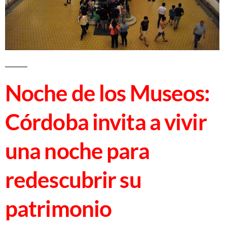
Noche de los Museos:
Córdoba invita a vivir
una noche para
redescubrir su
patrimonio