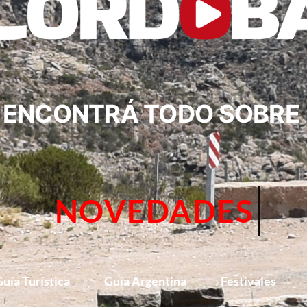
ENCONTRÁ TODO SOBRE
CIRCUITOS
uía Turística
Guía Argentina
Festivales