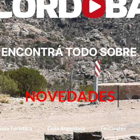
ENCONTRÁ TODO SOBRE
CIRCUITOS
uía Turística
Guía Argentina
Festivales