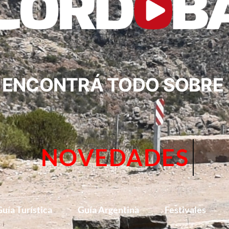
ENCONTRÁ TODO SOBRE
CIRCUITOS
uía Turística
Guía Argentina
Festivales