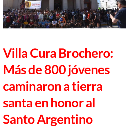
Villa Cura Brochero:
Más de 800 jóvenes
caminaron a tierra
santa en honor al
Santo Argentino