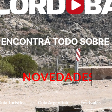
ENCONTRÁ TODO SOBRE
TURISM
uía Turística
Guía Argentina
Festivales