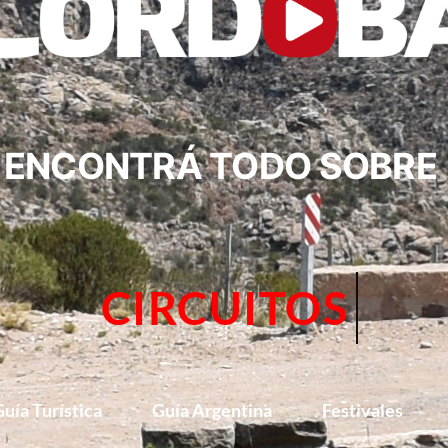
ENCONTRÁ TODO SOBRE
TURISMO
uía Turística
Guía Argentina
Festivales