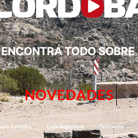
ENCONTRÁ TODO SOBRE
CIRCUITOS
uía Turística
Guía Argentina
Festivales