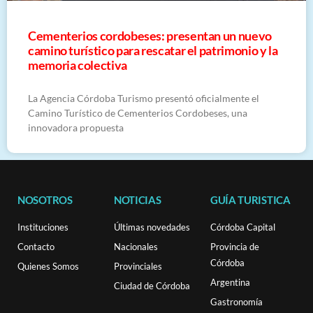
Cementerios cordobeses: presentan un nuevo
camino turístico para rescatar el patrimonio y la
memoria colectiva
La Agencia Córdoba Turismo presentó oficialmente el
Camino Turístico de Cementerios Cordobeses, una
innovadora propuesta
NOSOTROS
NOTICIAS
GUÍA TURISTICA
Instituciones
Últimas novedades
Córdoba Capital
Contacto
Nacionales
Provincia de
Córdoba
Quienes Somos
Provinciales
Argentina
Ciudad de Córdoba
Gastronomía