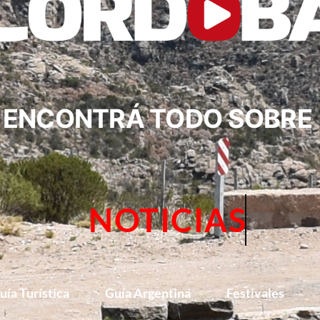
ENCONTRÁ TODO SOBRE
NOTICIAS
uía Turística
Guía Argentina
Festivales