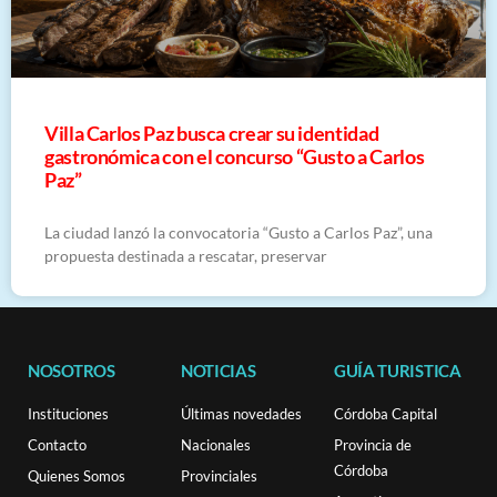
Villa Carlos Paz busca crear su identidad
gastronómica con el concurso “Gusto a Carlos
Paz”
La ciudad lanzó la convocatoria “Gusto a Carlos Paz”, una
propuesta destinada a rescatar, preservar
NOSOTROS
NOTICIAS
GUÍA TURISTICA
Instituciones
Últimas novedades
Córdoba Capital
Contacto
Nacionales
Provincia de
Córdoba
Quienes Somos
Provinciales