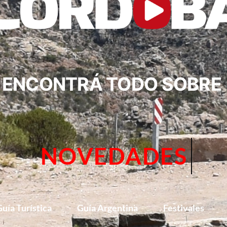
ENCONTRÁ TODO SOBRE
CIRCUITOS
uía Turística
Guía Argentina
Festivales