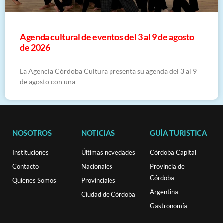
​Agenda cultural de eventos del 3 al 9 de agosto
de 2026
La Agencia Córdoba Cultura presenta su agenda del 3 al 9
de agosto con una
NOSOTROS
NOTICIAS
GUÍA TURISTICA
Instituciones
Últimas novedades
Córdoba Capital
Contacto
Nacionales
Provincia de
Córdoba
Quienes Somos
Provinciales
Argentina
Ciudad de Córdoba
Gastronomía