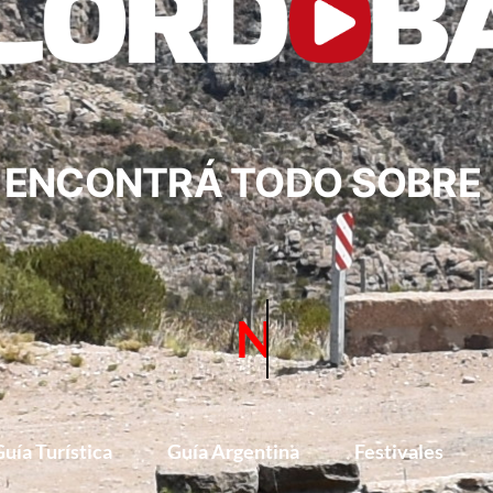
ENCONTRÁ TODO SOBRE
TURISMO
uía Turística
Guía Argentina
Festivales