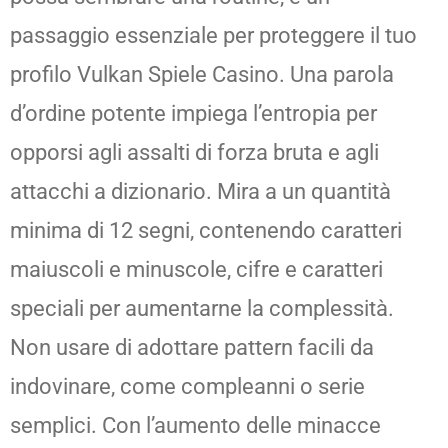
passaggio essenziale per proteggere il tuo
profilo Vulkan Spiele Casino. Una parola
d’ordine potente impiega l’entropia per
opporsi agli assalti di forza bruta e agli
attacchi a dizionario. Mira a un quantità
minima di 12 segni, contenendo caratteri
maiuscoli e minuscole, cifre e caratteri
speciali per aumentarne la complessità.
Non usare di adottare pattern facili da
indovinare, come compleanni o serie
semplici. Con l’aumento delle minacce