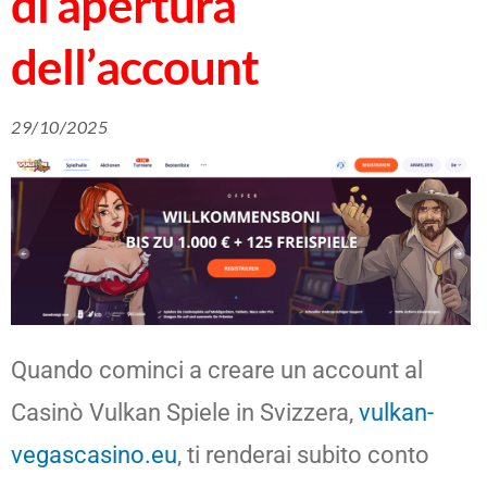
di apertura
dell’account
29/10/2025
Quando cominci a creare un account al
Casinò Vulkan Spiele in Svizzera,
vulkan-
vegascasino.eu
, ti renderai subito conto