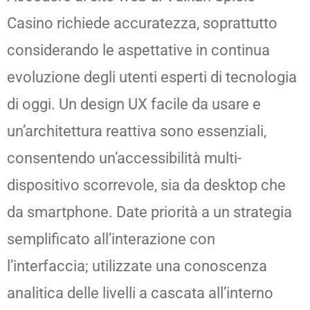
Casino richiede accuratezza, soprattutto
considerando le aspettative in continua
evoluzione degli utenti esperti di tecnologia
di oggi. Un design UX facile da usare e
un’architettura reattiva sono essenziali,
consentendo un’accessibilità multi-
dispositivo scorrevole, sia da desktop che
da smartphone. Date priorità a un strategia
semplificato all’interazione con
l’interfaccia; utilizzate una conoscenza
analitica delle livelli a cascata all’interno