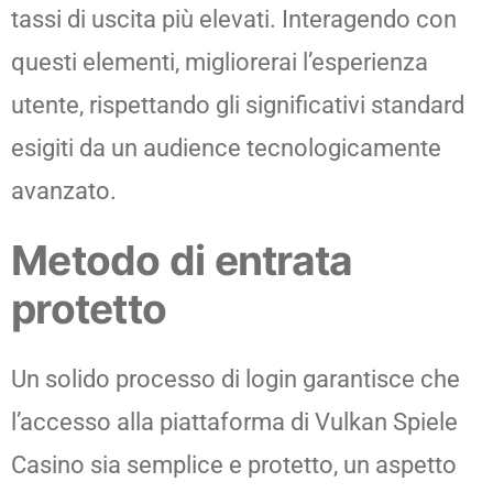
tassi di uscita più elevati. Interagendo con
questi elementi, migliorerai l’esperienza
utente, rispettando gli significativi standard
esigiti da un audience tecnologicamente
avanzato.
Metodo di entrata
protetto
Un solido processo di login garantisce che
l’accesso alla piattaforma di Vulkan Spiele
Casino sia semplice e protetto, un aspetto