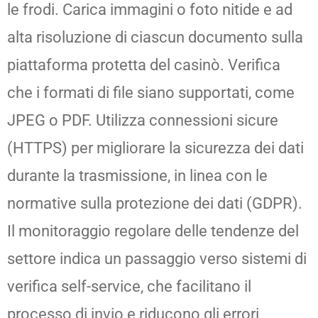
le frodi. Carica immagini o foto nitide e ad
alta risoluzione di ciascun documento sulla
piattaforma protetta del casinò. Verifica
che i formati di file siano supportati, come
JPEG o PDF. Utilizza connessioni sicure
(HTTPS) per migliorare la sicurezza dei dati
durante la trasmissione, in linea con le
normative sulla protezione dei dati (GDPR).
Il monitoraggio regolare delle tendenze del
settore indica un passaggio verso sistemi di
verifica self-service, che facilitano il
processo di invio e riducono gli errori