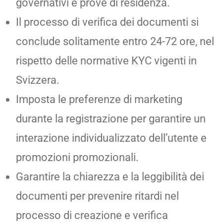
governativi e prove di residenza.
Il processo di verifica dei documenti si
conclude solitamente entro 24-72 ore, nel
rispetto delle normative KYC vigenti in
Svizzera.
Imposta le preferenze di marketing
durante la registrazione per garantire un
interazione individualizzato dell’utente e
promozioni promozionali.
Garantire la chiarezza e la leggibilità dei
documenti per prevenire ritardi nel
processo di creazione e verifica