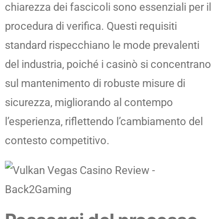
chiarezza dei fascicoli sono essenziali per il
procedura di verifica. Questi requisiti
standard rispecchiano le mode prevalenti
del industria, poiché i casinò si concentrano
sul mantenimento di robuste misure di
sicurezza, migliorando al contempo
l’esperienza, riflettendo l’cambiamento del
contesto competitivo.