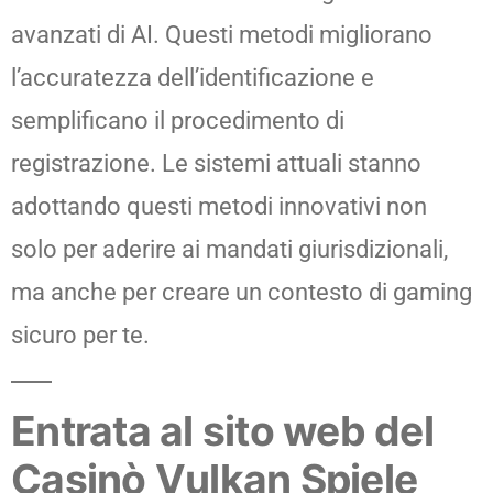
avanzati di AI. Questi metodi migliorano
l’accuratezza dell’identificazione e
semplificano il procedimento di
registrazione. Le sistemi attuali stanno
adottando questi metodi innovativi non
solo per aderire ai mandati giurisdizionali,
ma anche per creare un contesto di gaming
sicuro per te.
Entrata al sito web del
Casinò Vulkan Spiele