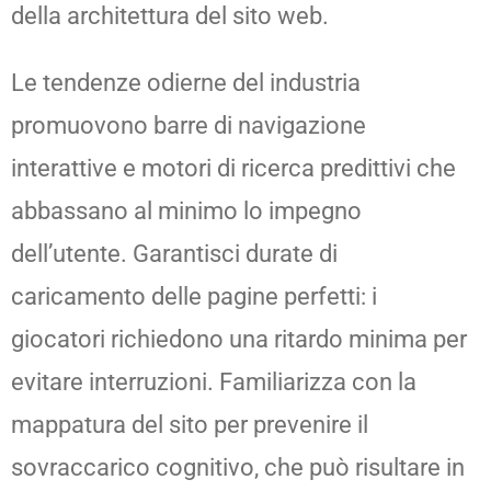
della architettura del sito web.
Le tendenze odierne del industria
promuovono barre di navigazione
interattive e motori di ricerca predittivi che
abbassano al minimo lo impegno
dell’utente. Garantisci durate di
caricamento delle pagine perfetti: i
giocatori richiedono una ritardo minima per
evitare interruzioni. Familiarizza con la
mappatura del sito per prevenire il
sovraccarico cognitivo, che può risultare in