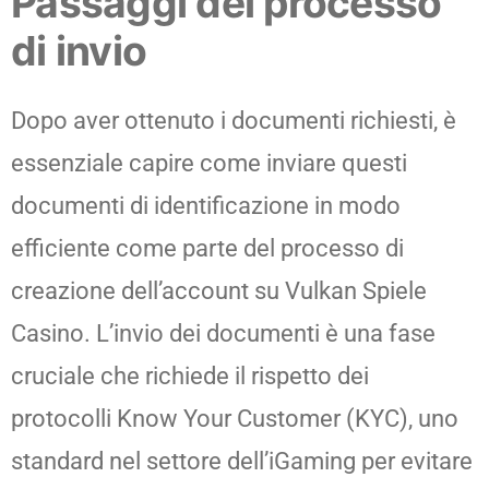
Passaggi del processo
di invio
Dopo aver ottenuto i documenti richiesti, è
essenziale capire come inviare questi
documenti di identificazione in modo
efficiente come parte del processo di
creazione dell’account su Vulkan Spiele
Casino. L’invio dei documenti è una fase
cruciale che richiede il rispetto dei
protocolli Know Your Customer (KYC), uno
standard nel settore dell’iGaming per evitare