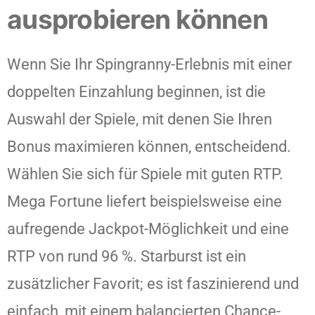
ausprobieren können
Wenn Sie Ihr Spingranny-Erlebnis mit einer
doppelten Einzahlung beginnen, ist die
Auswahl der Spiele, mit denen Sie Ihren
Bonus maximieren können, entscheidend.
Wählen Sie sich für Spiele mit guten RTP.
Mega Fortune liefert beispielsweise eine
aufregende Jackpot-Möglichkeit und eine
RTP von rund 96 %. Starburst ist ein
zusätzlicher Favorit; es ist faszinierend und
einfach, mit einem balancierten Chance-