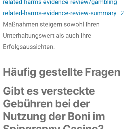
related-harms-evidence-review-summary–2
Maßnahmen steigern sowohl Ihren
Unterhaltungswert als auch Ihre
Erfolgsaussichten.
Häufig gestellte Fragen
Gibt es versteckte
Gebühren bei der
Nutzung der Boni im
Spingranny Casino?