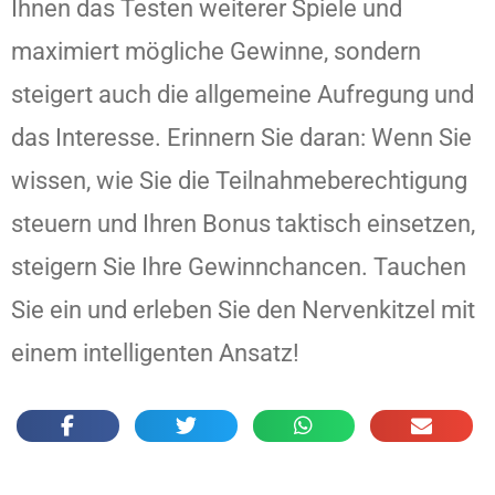
maximiert mögliche Gewinne, sondern
steigert auch die allgemeine Aufregung und
das Interesse. Erinnern Sie daran: Wenn Sie
wissen, wie Sie die Teilnahmeberechtigung
steuern und Ihren Bonus taktisch einsetzen,
steigern Sie Ihre Gewinnchancen. Tauchen
Sie ein und erleben Sie den Nervenkitzel mit
einem intelligenten Ansatz!