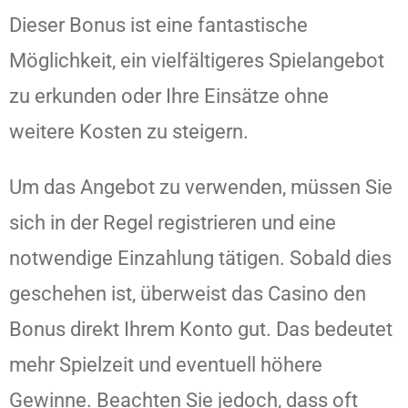
Dieser Bonus ist eine fantastische
Möglichkeit, ein vielfältigeres Spielangebot
zu erkunden oder Ihre Einsätze ohne
weitere Kosten zu steigern.
Um das Angebot zu verwenden, müssen Sie
sich in der Regel registrieren und eine
notwendige Einzahlung tätigen. Sobald dies
geschehen ist, überweist das Casino den
Bonus direkt Ihrem Konto gut. Das bedeutet
mehr Spielzeit und eventuell höhere
Gewinne. Beachten Sie jedoch, dass oft