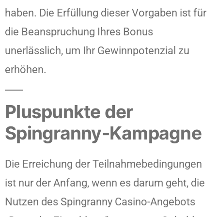
haben. Die Erfüllung dieser Vorgaben ist für
die Beanspruchung Ihres Bonus
unerlässlich, um Ihr Gewinnpotenzial zu
erhöhen.
Pluspunkte der
Spingranny-Kampagne
Die Erreichung der Teilnahmebedingungen
ist nur der Anfang, wenn es darum geht, die
Nutzen des Spingranny Casino-Angebots
„Doppelte Einzahlung“ zu nutzen. Sobald