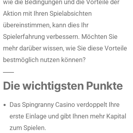
Aktion mit Ihren Spielabsichten
übereinstimmen, kann dies Ihr
Spielerfahrung verbessern. Möchten Sie
mehr darüber wissen, wie Sie diese Vorteile
bestmöglich nutzen können?
Die wichtigsten Punkte
Das Spingranny Casino verdoppelt Ihre
erste Einlage und gibt Ihnen mehr Kapital
zum Spielen.