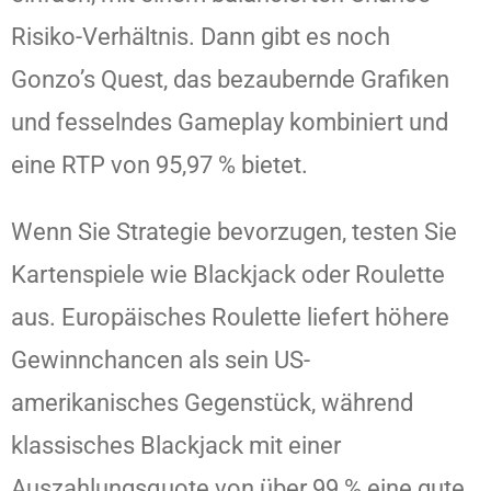
Risiko-Verhältnis. Dann gibt es noch
Gonzo’s Quest, das bezaubernde Grafiken
und fesselndes Gameplay kombiniert und
eine RTP von 95,97 % bietet.
Wenn Sie Strategie bevorzugen, testen Sie
Kartenspiele wie Blackjack oder Roulette
aus. Europäisches Roulette liefert höhere
Gewinnchancen als sein US-
amerikanisches Gegenstück, während
klassisches Blackjack mit einer
Auszahlungsquote von über 99 % eine gute