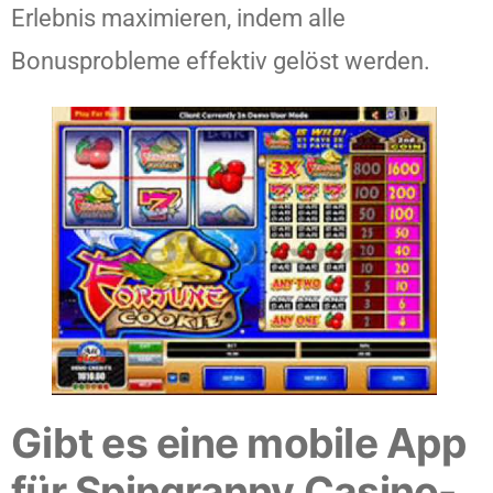
Erlebnis maximieren, indem alle
Bonusprobleme effektiv gelöst werden.
Gibt es eine mobile App
für Spingranny Casino-