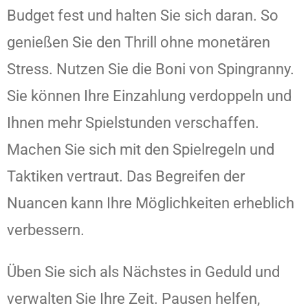
Budget fest und halten Sie sich daran. So
genießen Sie den Thrill ohne monetären
Stress. Nutzen Sie die Boni von Spingranny.
Sie können Ihre Einzahlung verdoppeln und
Ihnen mehr Spielstunden verschaffen.
Machen Sie sich mit den Spielregeln und
Taktiken vertraut. Das Begreifen der
Nuancen kann Ihre Möglichkeiten erheblich
verbessern.
Üben Sie sich als Nächstes in Geduld und
verwalten Sie Ihre Zeit. Pausen helfen,