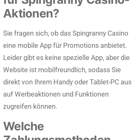
Aktionen?
Sie fragen sich, ob das Spingranny Casino
eine mobile App für Promotions anbietet.
Leider gibt es keine spezielle App, aber die
Website ist mobilfreundlich, sodass Sie
direkt von Ihrem Handy oder Tablet-PC aus
auf Werbeaktionen und Funktionen
zugreifen können.
Welche
Zahlungsmethoden