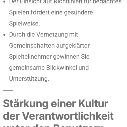
Der Einsicht auf Richtlinien für bedachtes
Spielen fördert eine gesündere
Spielweise.
Durch die Vernetzung mit
Gemeinschaften aufgeklärter
Spielteilnehmer gewinnen Sie
gemeinsame Blickwinkel und
Unterstützung.
Stärkung einer Kultur
der Verantwortlichkeit