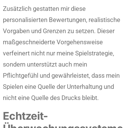
Zusätzlich gestatten mir diese
personalisierten Bewertungen, realistische
Vorgaben und Grenzen zu setzen. Dieser
maßgeschneiderte Vorgehensweise
verfeinert nicht nur meine Spielstrategie,
sondern unterstützt auch mein
Pflichtgefühl und gewährleistet, dass mein
Spielen eine Quelle der Unterhaltung und
nicht eine Quelle des Drucks bleibt.
Echtzeit-