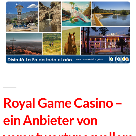
Royal Game Casino –
ein Anbieter von