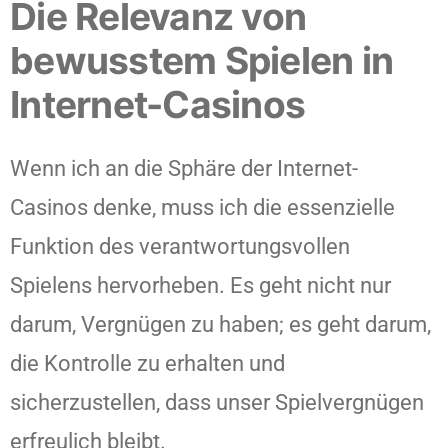
Die Relevanz von
bewusstem Spielen in
Internet-Casinos
Wenn ich an die Sphäre der Internet-
Casinos denke, muss ich die essenzielle
Funktion des verantwortungsvollen
Spielens hervorheben. Es geht nicht nur
darum, Vergnügen zu haben; es geht darum,
die Kontrolle zu erhalten und
sicherzustellen, dass unser Spielvergnügen
erfreulich bleibt.