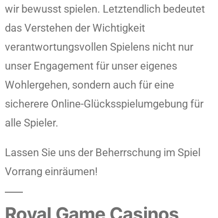
wir bewusst spielen. Letztendlich bedeutet
das Verstehen der Wichtigkeit
verantwortungsvollen Spielens nicht nur
unser Engagement für unser eigenes
Wohlergehen, sondern auch für eine
sicherere Online-Glücksspielumgebung für
alle Spieler.
Lassen Sie uns der Beherrschung im Spiel
Vorrang einräumen!
Royal Game Casinos