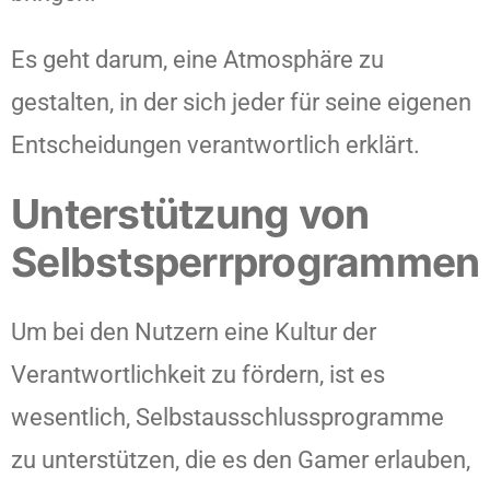
Es geht darum, eine Atmosphäre zu
gestalten, in der sich jeder für seine eigenen
Entscheidungen verantwortlich erklärt.
Unterstützung von
Selbstsperrprogrammen
Um bei den Nutzern eine Kultur der
Verantwortlichkeit zu fördern, ist es
wesentlich, Selbstausschlussprogramme
zu unterstützen, die es den Gamer erlauben,