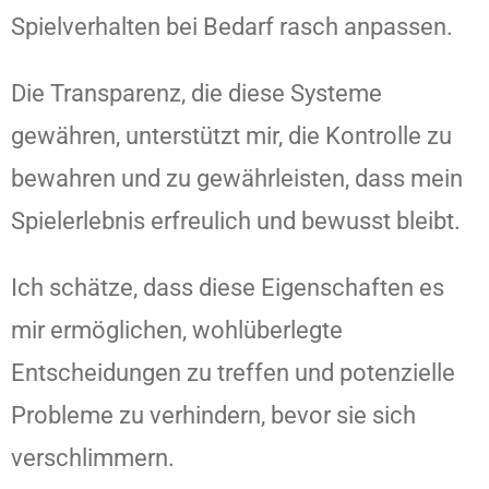
Spielverhalten bei Bedarf rasch anpassen.
Die Transparenz, die diese Systeme
gewähren, unterstützt mir, die Kontrolle zu
bewahren und zu gewährleisten, dass mein
Spielerlebnis erfreulich und bewusst bleibt.
Ich schätze, dass diese Eigenschaften es
mir ermöglichen, wohlüberlegte
Entscheidungen zu treffen und potenzielle
Probleme zu verhindern, bevor sie sich
verschlimmern.