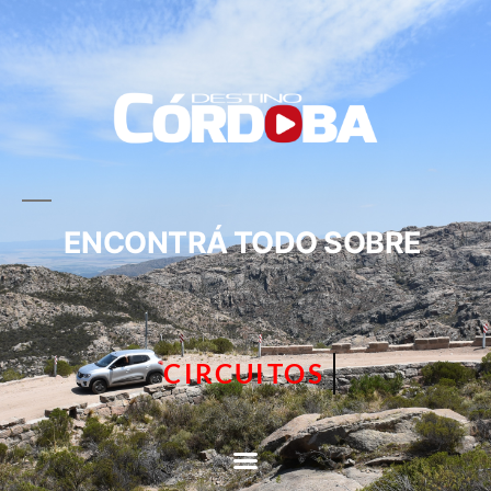
ENCONTRÁ TODO SOBRE
CIRCUITOS