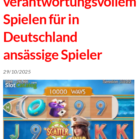
verantwortungsvollem
Spielen für in
Deutschland
ansässige Spieler
29/10/2025