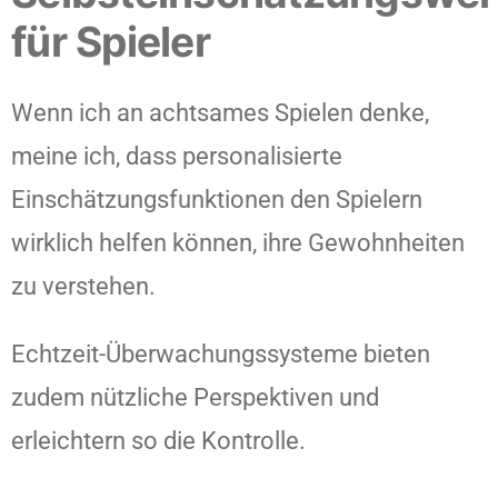
für Spieler
Wenn ich an achtsames Spielen denke,
meine ich, dass personalisierte
Einschätzungsfunktionen den Spielern
wirklich helfen können, ihre Gewohnheiten
zu verstehen.
Echtzeit-Überwachungssysteme bieten
zudem nützliche Perspektiven und
erleichtern so die Kontrolle.