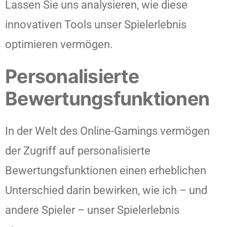
Lassen Sie uns analysieren, wie diese
innovativen Tools unser Spielerlebnis
optimieren vermögen.
Personalisierte
Bewertungsfunktionen
In der Welt des Online-Gamings vermögen
der Zugriff auf personalisierte
Bewertungsfunktionen einen erheblichen
Unterschied darin bewirken, wie ich – und
andere Spieler – unser Spielerlebnis