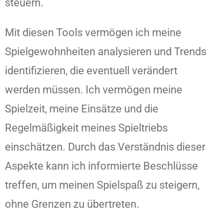
steuern.
Mit diesen Tools vermögen ich meine
Spielgewohnheiten analysieren und Trends
identifizieren, die eventuell verändert
werden müssen. Ich vermögen meine
Spielzeit, meine Einsätze und die
Regelmäßigkeit meines Spieltriebs
einschätzen. Durch das Verständnis dieser
Aspekte kann ich informierte Beschlüsse
treffen, um meinen Spielspaß zu steigern,
ohne Grenzen zu übertreten.