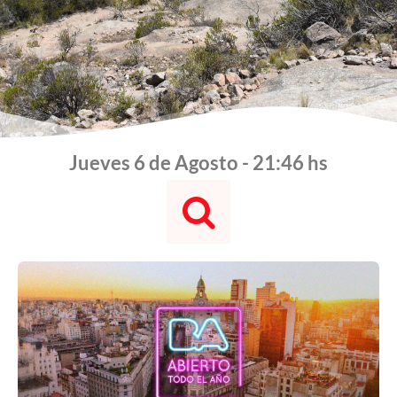
Jueves 6 de Agosto - 21:46 hs