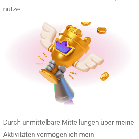
nutze.
Durch unmittelbare Mitteilungen über meine
Aktivitäten vermögen ich mein