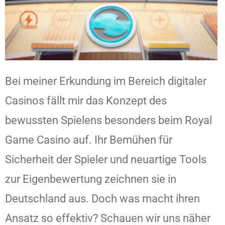
Bei meiner Erkundung im Bereich digitaler
Casinos fällt mir das Konzept des
bewussten Spielens besonders beim Royal
Game Casino auf. Ihr Bemühen für
Sicherheit der Spieler und neuartige Tools
zur Eigenbewertung zeichnen sie in
Deutschland aus. Doch was macht ihren
Ansatz so effektiv? Schauen wir uns näher