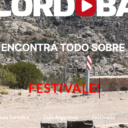
ENCONTRÁ TODO SOBRE
NOTICIA
uía Turística
Guía Argentina
Festivales