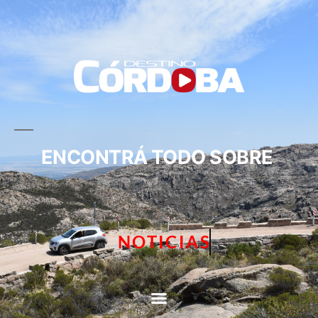
ENCONTRÁ TODO SOBRE
NOTICIAS