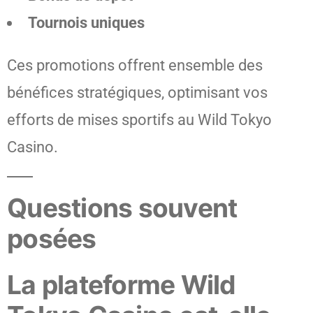
Tournois uniques
Ces promotions offrent ensemble des
bénéfices stratégiques, optimisant vos
efforts de mises sportifs au Wild Tokyo
Casino.
Questions souvent
posées
La plateforme Wild