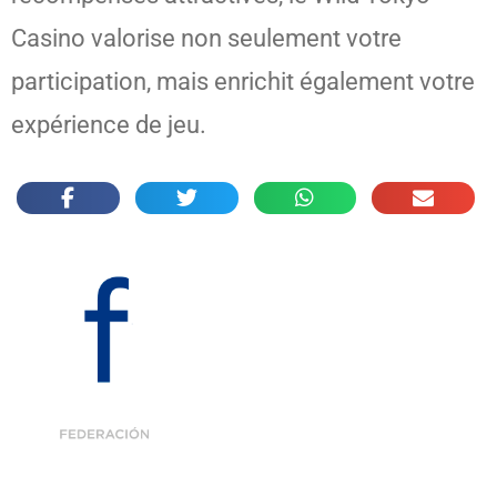
Casino valorise non seulement votre
participation, mais enrichit également votre
expérience de jeu.