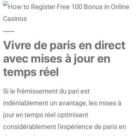
Vivre de paris en direct
avec mises à jour en
temps réel
Si le frémissement du pari est
indéniablement un avantage, les mises à
jour en temps réel optimisent
considérablement l’expérience de paris en