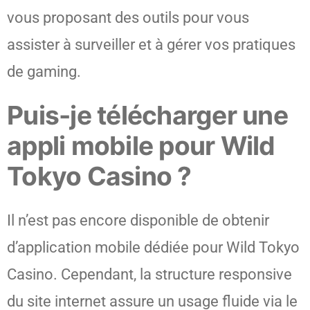
vous proposant des outils pour vous
assister à surveiller et à gérer vos pratiques
de gaming.
Puis-je télécharger une
appli mobile pour Wild
Tokyo Casino ?
Il n’est pas encore disponible de obtenir
d’application mobile dédiée pour Wild Tokyo
Casino. Cependant, la structure responsive
du site internet assure un usage fluide via le