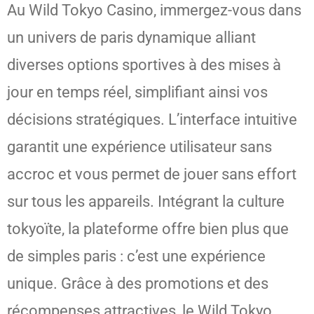
Au Wild Tokyo Casino, immergez-vous dans
un univers de paris dynamique alliant
diverses options sportives à des mises à
jour en temps réel, simplifiant ainsi vos
décisions stratégiques. L’interface intuitive
garantit une expérience utilisateur sans
accroc et vous permet de jouer sans effort
sur tous les appareils. Intégrant la culture
tokyoïte, la plateforme offre bien plus que
de simples paris : c’est une expérience
unique. Grâce à des promotions et des
récompenses attractives, le Wild Tokyo