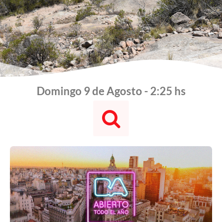
Domingo 9 de Agosto - 2:25 hs