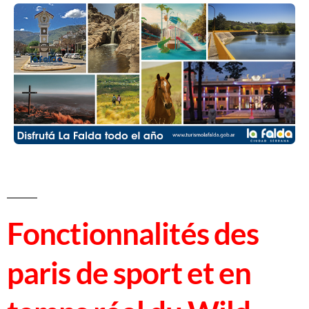
Fonctionnalités des
paris de sport et en