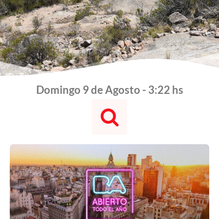
Domingo 9 de Agosto - 3:22 hs