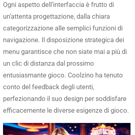
Ogni aspetto dell’interfaccia è frutto di
un’attenta progettazione, dalla chiara
categorizzazione alle semplici funzioni di
navigazione. Il disposizione strategica dei
menu garantisce che non siate mai a più di
un clic di distanza dal prossimo
entusiasmante gioco. Coolzino ha tenuto
conto del feedback degli utenti,
perfezionando il suo design per soddisfare
efficacemente le diverse esigenze di gioco.