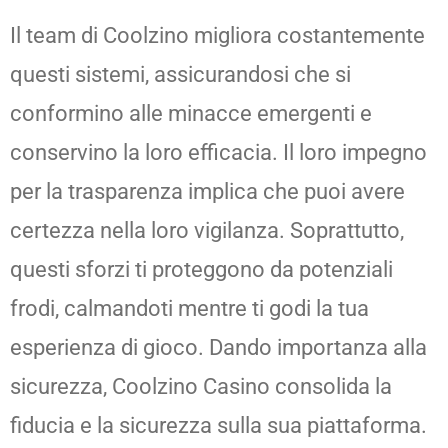
Il team di Coolzino migliora costantemente
questi sistemi, assicurandosi che si
conformino alle minacce emergenti e
conservino la loro efficacia. Il loro impegno
per la trasparenza implica che puoi avere
certezza nella loro vigilanza. Soprattutto,
questi sforzi ti proteggono da potenziali
frodi, calmandoti mentre ti godi la tua
esperienza di gioco. Dando importanza alla
sicurezza, Coolzino Casino consolida la
fiducia e la sicurezza sulla sua piattaforma.