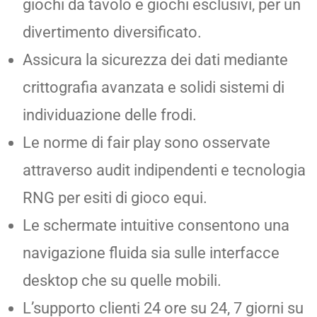
giochi da tavolo e giochi esclusivi, per un
divertimento diversificato.
Assicura la sicurezza dei dati mediante
crittografia avanzata e solidi sistemi di
individuazione delle frodi.
Le norme di fair play sono osservate
attraverso audit indipendenti e tecnologia
RNG per esiti di gioco equi.
Le schermate intuitive consentono una
navigazione fluida sia sulle interfacce
desktop che su quelle mobili.
L’supporto clienti 24 ore su 24, 7 giorni su