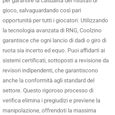
per garantire la casualità dei risultati di
gioco, salvaguardando così pari
opportunità per tutti i giocatori. Utilizzando
la tecnologia avanzata di RNG, Coolzino
garantisce che ogni lancio di dadi o giro di
ruota sia incerto ed equo. Puoi affidarti ai
sistemi certificati, sottoposti a revisione da
revisori indipendenti, che garantiscono
anche la conformità agli standard del
settore. Questo rigoroso processo di
verifica elimina i pregiudizi e previene la
manipolazione, offrendoti la massima