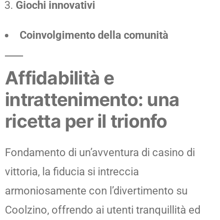
Giochi innovativi
Coinvolgimento della comunità
Affidabilità e
intrattenimento: una
ricetta per il trionfo
Fondamento di un’avventura di casino di
vittoria, la fiducia si intreccia
armoniosamente con l’divertimento su
Coolzino, offrendo ai utenti tranquillità ed