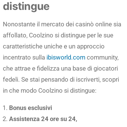
distingue
Nonostante il mercato dei casinò online sia
affollato, Coolzino si distingue per le sue
caratteristiche uniche e un approccio
incentrato sulla
ibisworld.com
community,
che attrae e fidelizza una base di giocatori
fedeli. Se stai pensando di iscriverti, scopri
in che modo Coolzino si distingue:
Bonus esclusivi
Assistenza 24 ore su 24,