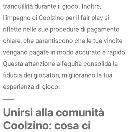
tranquillità durante il gioco. Inoltre,
l’impegno di Coolzino per il fair play si
riflette nelle sue procedure di pagamento
chiare, che garantiscono che le tue vincite
vengano pagate in modo accurato e rapido.
Questa attenzione all’equità consolida la
fiducia dei giocatori, migliorando la tua
esperienza di gioco.
Unirsi alla comunità
Coolzino: cosa ci