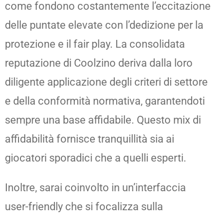
come fondono costantemente l’eccitazione
delle puntate elevate con l’dedizione per la
protezione e il fair play. La consolidata
reputazione di Coolzino deriva dalla loro
diligente applicazione degli criteri di settore
e della conformità normativa, garantendoti
sempre una base affidabile. Questo mix di
affidabilità fornisce tranquillità sia ai
giocatori sporadici che a quelli esperti.
Inoltre, sarai coinvolto in un’interfaccia
user-friendly che si focalizza sulla