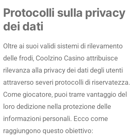
Protocolli sulla privacy
dei dati
Oltre ai suoi validi sistemi di rilevamento
delle frodi, Coolzino Casino attribuisce
rilevanza alla privacy dei dati degli utenti
attraverso severi protocolli di riservatezza.
Come giocatore, puoi trarre vantaggio del
loro dedizione nella protezione delle
informazioni personali. Ecco come
raggiungono questo obiettivo: